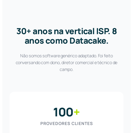
30+ anos na vertical ISP. 8
anos como Datacake.
Não somos software genérico adaptado. Foi feito
conversando com dono, diretor comercial e técnico de
campo.
100
+
PROVEDORES CLIENTES