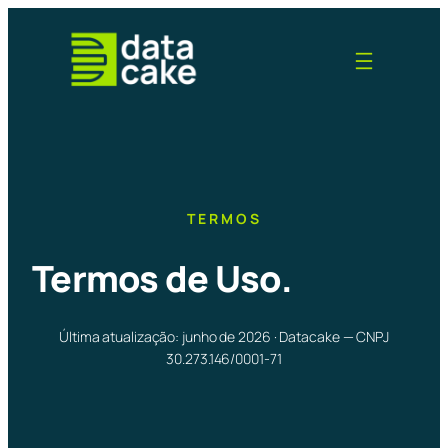
Pular
para
o
conteúdo
TERMOS
Termos de Uso.
Última atualização: junho de 2026 · Datacake — CNPJ
30.273.146/0001-71