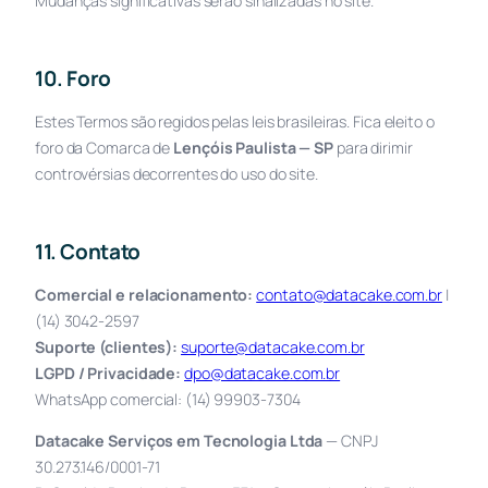
Mudanças significativas serão sinalizadas no site.
10. Foro
Estes Termos são regidos pelas leis brasileiras. Fica eleito o
foro da Comarca de
Lençóis Paulista — SP
para dirimir
controvérsias decorrentes do uso do site.
11. Contato
Comercial e relacionamento:
contato@datacake.com.br
|
(14) 3042-2597
Suporte (clientes):
suporte@datacake.com.br
LGPD / Privacidade:
dpo@datacake.com.br
WhatsApp comercial: (14) 99903-7304
Datacake Serviços em Tecnologia Ltda
— CNPJ
30.273.146/0001-71