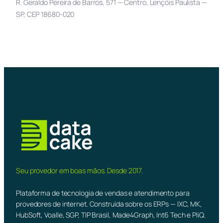
R. Geraldo Pereira de Barros, 571 — Centro, Lençóis Paulista —
SP, CEP 18680-020
Seu provedor em boas mãos. Desde 2017.
Plataforma de tecnologia de vendas e atendimento para
provedores de internet. Construída sobre os ERPs — IXC, MK,
HubSoft, Voalle, SGP, TIP Brasil, Made4Graph, Int6 Tech e PliQ.