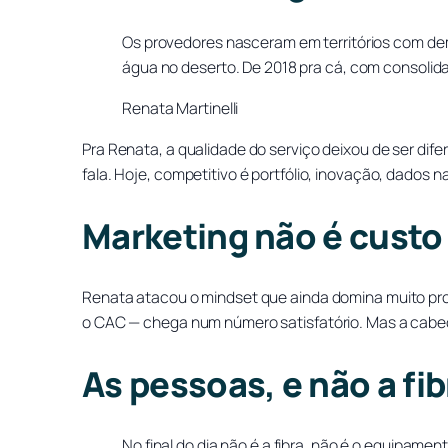
Os provedores nasceram em territórios com dema
água no deserto. De 2018 pra cá, com consolida
Renata Martinelli
Pra Renata, a qualidade do serviço deixou de ser dife
fala. Hoje, competitivo é portfólio, inovação, dados n
Marketing não é custo
Renata atacou o mindset que ainda domina muito pro
o CAC — chega num número satisfatório. Mas a cabeça 
As pessoas, e não a fi
No final do dia não é a fibra, não é o equipame