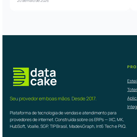
20 de maio de 2026
PRO
Este
Tote
Aplic
Seu provedor em boas mãos. Desde 2017.
Inte
Plataforma de tecnologia de vendas e atendimento para
provedores de internet. Construída sobre os ERPs — IXC, MK,
HubSoft, Voalle, SGP, TIP Brasil, Made4Graph, Int6 Tech e PliQ.