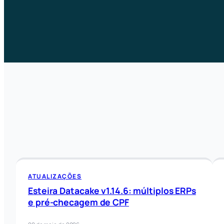
ATUALIZAÇÕES
Esteira Datacake v1.14.6: múltiplos ERPs
e pré-checagem de CPF