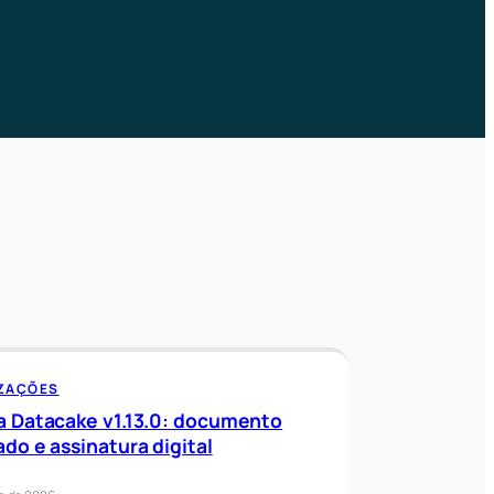
IZAÇÕES
a Datacake v1.13.0: documento
ado e assinatura digital