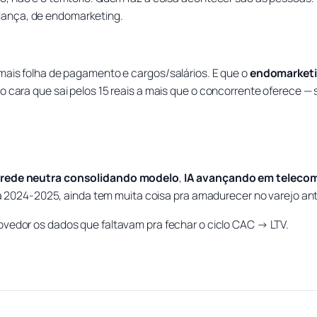
udança, de endomarketing.
mais folha de pagamento e cargos/salários. E que o
endomarket
 cara que sai pelos 15 reais a mais que o concorrente oferece — s
,
rede neutra consolidando modelo
,
IA avançando em teleco
pra 2024-2025, ainda tem muita coisa pra amadurecer no varejo ant
ovedor os dados que faltavam pra fechar o ciclo CAC → LTV.