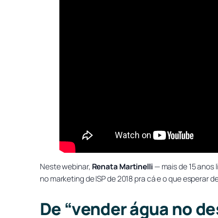
Neste webinar,
Renata Martinelli
— mais de 15 anos 
no marketing de ISP de 2018 pra cá e o que esperar d
De “vender água no de