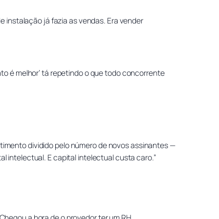
 instalação já fazia as vendas. Era vender
to é melhor’ tá repetindo o que todo concorrente
timento dividido pelo número de novos assinantes —
intelectual. E capital intelectual custa caro.”
s. Chegou a hora de o provedor ter um RH