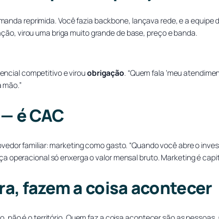
nda reprimida. Você fazia backbone, lançava rede, e a equipe de
ção, virou uma briga muito grande de base, preço e banda.
rencial competitivo e virou
obrigação
. “Quem fala ‘meu atendimen
a mão.”
 — é CAC
vedor familiar: marketing como gasto. “Quando você abre o inves
operacional só enxerga o valor mensal bruto. Marketing é capital 
bra, fazem a coisa acontecer
nto, não é o território. Quem faz a coisa acontecer são as pessoa