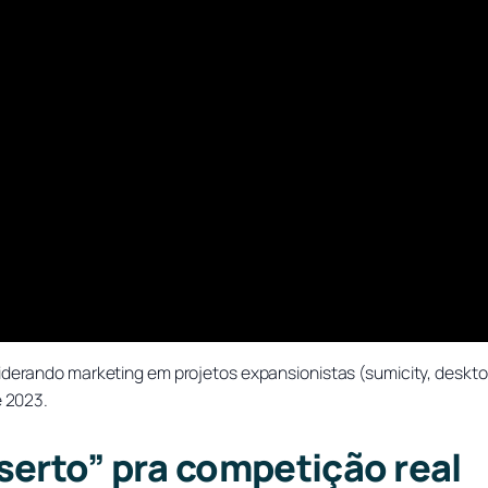
liderando marketing em projetos expansionistas (sumicity, deskt
e 2023.
serto” pra competição real