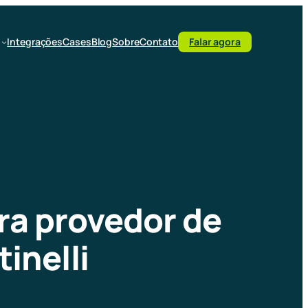
Integrações
Cases
Blog
Sobre
Contato
Falar agora
ra provedor de
inelli