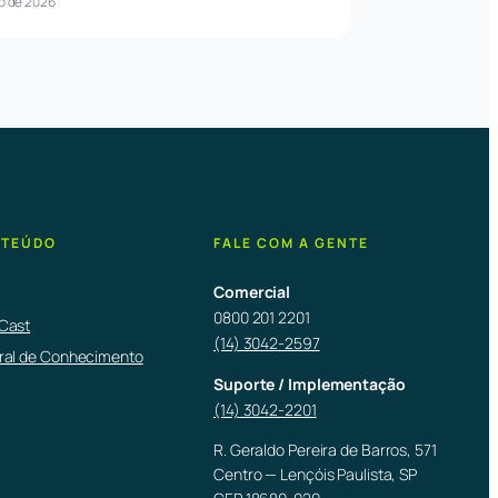
o de 2026
TEÚDO
FALE COM A GENTE
Comercial
0800 201 2201
Cast
(14) 3042-2597
ral de Conhecimento
Suporte / Implementação
(14) 3042-2201
R. Geraldo Pereira de Barros, 571
Centro — Lençóis Paulista, SP