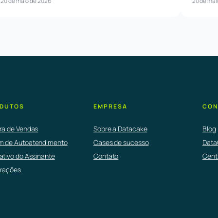
20 de maio de 2026
20 de mai
DUTOS
EMPRESA
CON
ira de Vendas
Sobre a Datacake
Blog
m de Autoatendimento
Cases de sucesso
Data
ativo do Assinante
Contato
Cent
grações