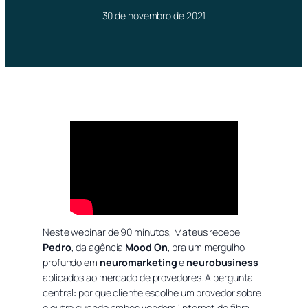
30 de novembro de 2021
Neste webinar de 90 minutos, Mateus recebe
Pedro
, da agência
Mood On
, pra um mergulho
profundo em
neuromarketing
e
neurobusiness
aplicados ao mercado de provedores. A pergunta
central: por que cliente escolhe um provedor sobre
o outro quando ambos vendem ‘internet de fibra