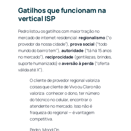
Gatilhos que funcionam na
vertical ISP
Pedro listou os gatilhos com maior tração no
mercado de internet residencial:
regionalismo
(“o
provedor da nossa cidade”),
prova social
(“todo
mundo do bairro tem”),
autoridade
(“tá há 15 anos
no mercado”),
reciprocidade
(gentilezas, brindes,
suporte humanizado) e
aversão à perda
(“oferta
válida até X”).
O cliente de provedor regional valoriza
coisas que cliente de Vivo ou Claro não
valoriza: conhecer o dono, ter número
do técnico no celular, encontrar o
atendente no mercado. Isso não é
fraqueza do regional — é vantagem
competitiva.
Pedro, Mood On