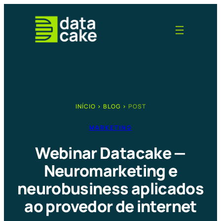
Pular
para
o
conteúdo
INÍCIO
›
BLOG
›
POST
MARKETING
Webinar Datacake —
Neuromarketing e
neurobusiness aplicados
ao provedor de internet