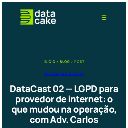
Pular
para
o
conteúdo
INÍCIO
›
BLOG
›
POST
OPERAÇÃO & LGPD
DataCast 02 — LGPD para
provedor de internet: o
que mudou na operação,
com Adv. Carlos