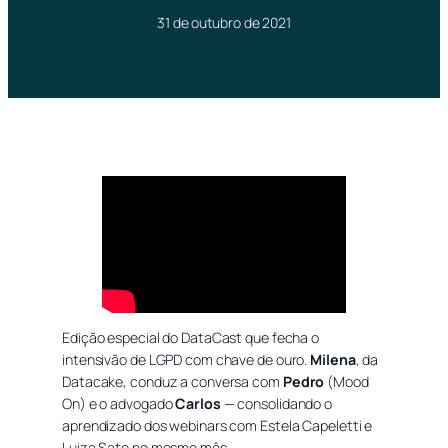
31 de outubro de 2021
Edição especial do DataCast que fecha o
intensivão de LGPD com chave de ouro.
Milena
, da
Datacake, conduz a conversa com
Pedro
(Mood
On) e o advogado
Carlos
— consolidando o
aprendizado dos webinars com Estela Capeletti e
Luiza Sato no mesmo mês.