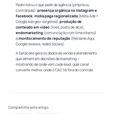
Pedro listou o que pedir da agência (própria ou
contratada):
presença orgânica no Instagram e
Facebook
,
mídia paga regionalizada
(Meta Ads +
Google Ads geo-targeted),
produção de
conteúdo em vídeo
(lives, posts de dica),
endomarketing
(comunicação com time interno)
e
monitoramento de reputação
(Reclame Aqui,
Google reviews, redes sociais).
A Datacake gera os dados de venda e atendimento
que alimentam decisões de marketing —
mostrando de onde vem cada lead, qual canal
converte melhor, onde o CAC tá fora do controle.
Compartilhe este artigo